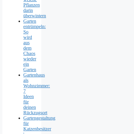
Pflanzen
darin
überwintern
Garten
entrümpeln:
So
wird
aus
dem
Chaos
wieder
ein
Garten
Gartenhaus
als
Wohnzimmer:
7
Ideen
für
deinen
Rückzugsort
Gartengestaltung
für
Katzenbesitzer