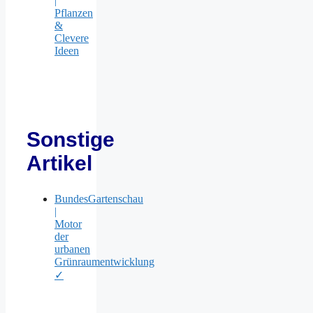
|
Pflanzen
&
Clevere
Ideen
Sonstige
Artikel
BundesGartenschau
|
Motor
der
urbanen
Grünraumentwicklung
✓