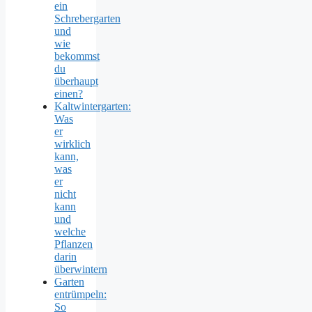
ein
Schrebergarten
und
wie
bekommst
du
überhaupt
einen?
Kaltwintergarten:
Was
er
wirklich
kann,
was
er
nicht
kann
und
welche
Pflanzen
darin
überwintern
Garten
entrümpeln:
So