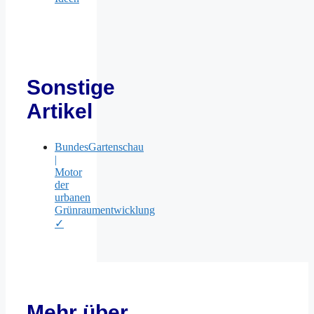
Sonstige
Artikel
BundesGartenschau
|
Motor
der
urbanen
Grünraumentwicklung
✓
Mehr über…