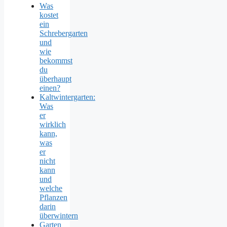
Was
kostet
ein
Schrebergarten
und
wie
bekommst
du
überhaupt
einen?
Kaltwintergarten:
Was
er
wirklich
kann,
was
er
nicht
kann
und
welche
Pflanzen
darin
überwintern
Garten