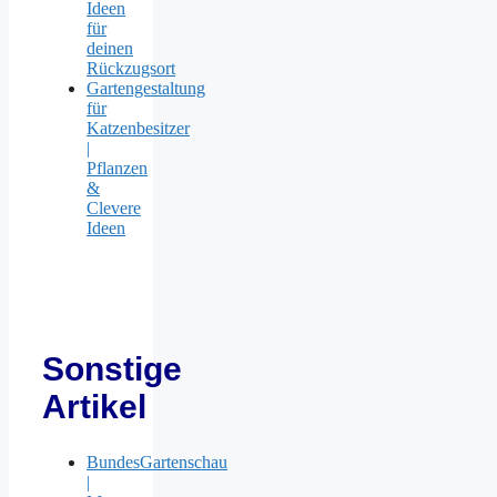
Ideen
für
deinen
Rückzugsort
Gartengestaltung
für
Katzenbesitzer
|
Pflanzen
&
Clevere
Ideen
Sonstige
Artikel
BundesGartenschau
|