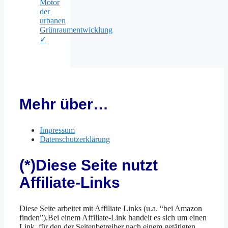
Motor
der
urbanen
Grünraumentwicklung
✓
Mehr über…
Impressum
Datenschutzerklärung
(*)Diese Seite nutzt
Affiliate-Links
Diese Seite arbeitet mit Affiliate Links (u.a. “bei Amazon
finden”).Bei einem Affiliate-Link handelt es sich um einen
Link, für den der Seitenbetreiber nach einem getätigten